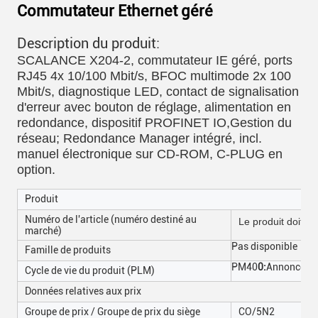
Commutateur Ethernet géré
Description du produit:
SCALANCE X204-2, commutateur IE géré, ports
RJ45 4x 10/100 Mbit/s, BFOC multimode 2x 100
Mbit/s, diagnostique LED, contact de signalisation
d'erreur avec bouton de réglage, alimentation en
redondance, dispositif PROFINET IO,Gestion du
réseau; Redondance Manager intégré, incl.
manuel électronique sur CD-ROM, C-PLUG en
option
.
Produit
Numéro de l'article (numéro destiné au
Le produit doit êt
marché)
Pas disponible
Famille de produits
PM40
0:
Annonce de 
Cycle de vie du produit (PLM)
Données relatives aux prix
Groupe de prix / Groupe de prix du siège
CO/5N2