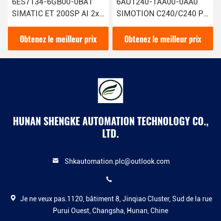
6ES7134-6GB00-0BA1
6AU1240-1AA00-0AA0
SIMATIC ET 200SP AI 2xI
SIMOTION C240/C240 PN
2/4 Fil Module d'entrée
Contrôleur de mouvement
analogique Siemens avec
Siemens Technologie de
Obtenez le meilleur prix
Obtenez le meilleur prix
1
pointe
HUNAN SHENGKE AUTOMATION TECHNOLOGY CO.,
LTD.
Shkautomation.plc@outlook.com
Je ne veux pas.1120, bâtiment 8, Jinqiao Cluster, Sud de la rue
Purui Ouest, Changsha, Hunan, Chine