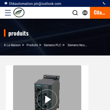
Shkautomation.plc@outlook.com
Citation
produits
>
>
>
À La Maison
Produits
Siemens PLC
Siemens Nouveau En Stock 6GK5204-2BB10-2AA3 FS 14 SCALANCE X204-2 Commutateur Ethernet Géré