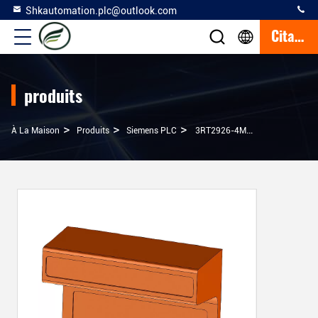
Shkautomation.plc@outlook.com
Citation
produits
>
>
>
À La Maison
Produits
Siemens PLC
3RT2926-4MC00 Kit De Commande Pour 3RT2.2 Siemens Contacteurs HK Port 100% Nouveau Modèle 3RT2.2