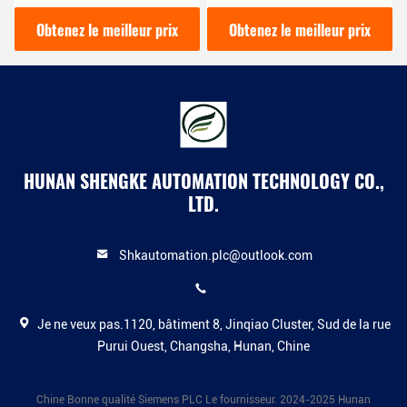
2/4 Fil Module d'entrée
Contrôleur de mouvement
analogique Siemens avec
Siemens Technologie de
Obtenez le meilleur prix
Obtenez le meilleur prix
1
pointe
HUNAN SHENGKE AUTOMATION TECHNOLOGY CO.,
LTD.
Shkautomation.plc@outlook.com
Je ne veux pas.1120, bâtiment 8, Jinqiao Cluster, Sud de la rue
Purui Ouest, Changsha, Hunan, Chine
Chine Bonne qualité Siemens PLC Le fournisseur. 2024-2025 Hunan