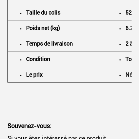
Taille du colis
52.00
Poids net (kg)
6.210
Temps de livraison
2 à 3
Condition
Tout 
Le prix
Négo
Souvenez-vous:
Si vous êtes intéressé par ce produit,