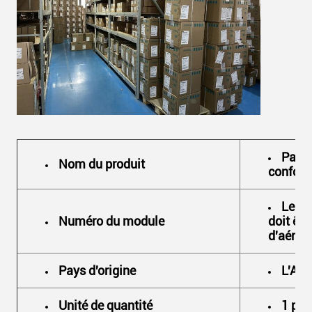
Panne
Nom du produit
confort
Le sy
Numéro du module
doit êt
d'aérogl
Pays d'origine
L'Al
Unité de quantité
1 piè