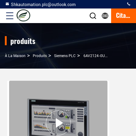
Shkautomation.plc@outlook.com
Citation
produits
>
>
>
À La Maison
Produits
Siemens PLC
6AV2124-0UC02-0AX0 SIMATIC HMI TP1900 Panneau De Commodité Opération Tactile 19 Pouces Affichage TFT Grand Écran