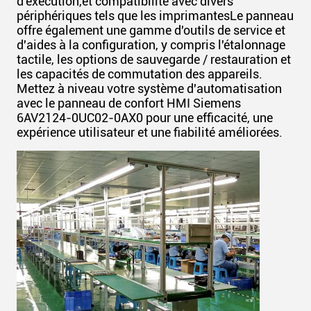
d'exécution,et compatibilité avec divers
périphériques tels que les imprimantesLe panneau
offre également une gamme d'outils de service et
d'aides à la configuration, y compris l'étalonnage
Laisser un message
tactile, les options de sauvegarde / restauration et
les capacités de commutation des appareils.
Nous vous rappellerons bientôt!
Mettez à niveau votre système d'automatisation
avec le panneau de confort HMI Siemens
6AV2124-0UC02-0AX0 pour une efficacité, une
expérience utilisateur et une fiabilité améliorées.