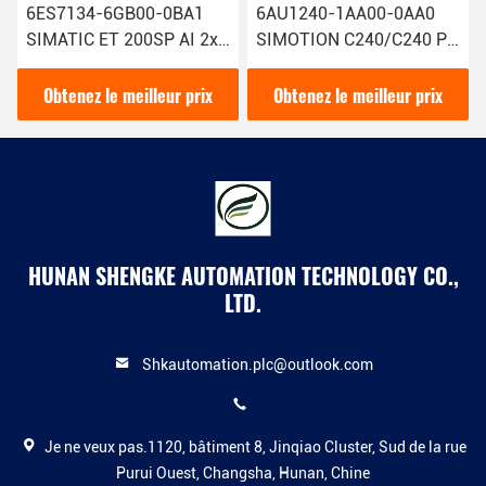
34-6GB00-0BA1
6AU1240-1AA00-0AA0
3RT2926-
C ET 200SP AI 2xI
SIMOTION C240/C240 PN
commande
l Module d'entrée
Contrôleur de mouvement
Siemens C
ique Siemens avec
Siemens Technologie de
Port 100
ez le meilleur prix
Obtenez le meilleur prix
Obtenez 
pointe
modèle 3
HUNAN SHENGKE AUTOMATION TECHNOLOGY CO.,
LTD.
Shkautomation.plc@outlook.com
Je ne veux pas.1120, bâtiment 8, Jinqiao Cluster, Sud de la rue
Purui Ouest, Changsha, Hunan, Chine