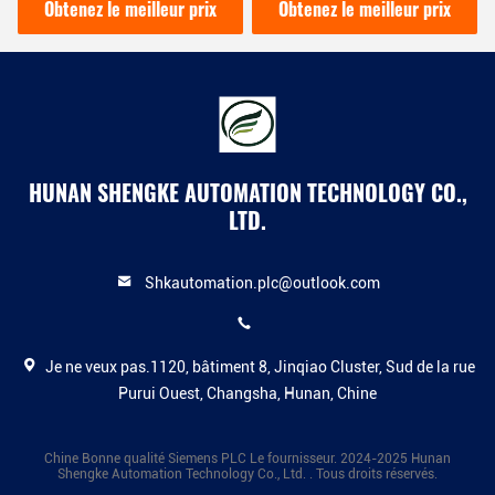
analogique Siemens avec
Siemens Technologie de
Obtenez le meilleur prix
Obtenez le meilleur prix
1
pointe
HUNAN SHENGKE AUTOMATION TECHNOLOGY CO.,
LTD.
Shkautomation.plc@outlook.com
Je ne veux pas.1120, bâtiment 8, Jinqiao Cluster, Sud de la rue
Purui Ouest, Changsha, Hunan, Chine
Chine Bonne qualité Siemens PLC Le fournisseur. 2024-2025 Hunan
Shengke Automation Technology Co., Ltd. . Tous droits réservés.