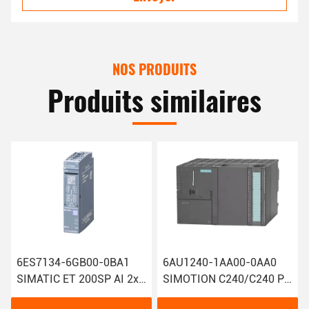
NOS PRODUITS
Produits similaires
6ES7134-6GB00-0BA1
6AU1240-1AA00-0AA0
SIMATIC ET 200SP AI 2xI
SIMOTION C240/C240 PN
2/4 Fil Module d'entrée
Contrôleur de mouvement