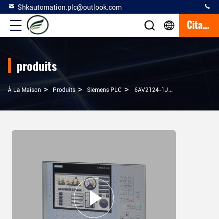
Shkautomation.plc@outlook.com
Citation
produits
>
>
>
À La Maison
Produits
Siemens PLC
6AV2124-1JC01-0AX0 SIMATIC HMI KP900 Panneau De Commodité