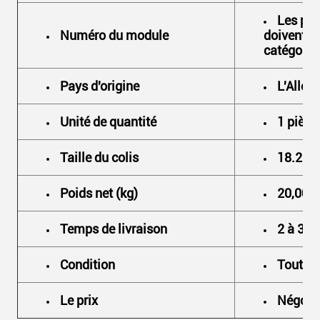
Les pro
Numéro du module
doivent êt
catégorie 
Pays d'origine
L'Alle
Unité de quantité
1 pièce
Taille du colis
18.20 x
Poids net (kg)
20,00 
Temps de livraison
2 à 3 jo
Condition
Tout ne
Le prix
Négoci