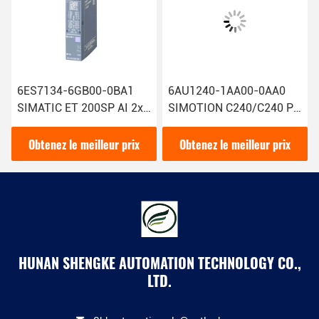
6ES7134-6GB00-0BA1
6AU1240-1AA00-0AA0
SIMATIC ET 200SP AI 2xI
SIMOTION C240/C240 PN
2/4 Fil Module d'entrée
Contrôleur de mouvement
analogique Siemens avec
Siemens Technologie de
Obtenez le meilleur prix
Obtenez le meilleur prix
1
pointe
HUNAN SHENGKE AUTOMATION TECHNOLOGY CO.,
LTD.