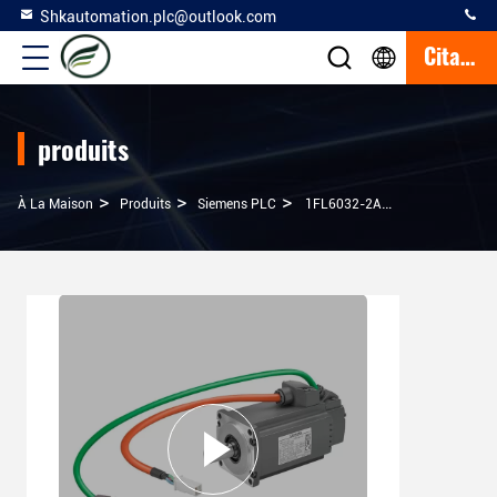
Shkautomation.plc@outlook.com
Citation
produits
>
>
>
À La Maison
Produits
Siemens PLC
1FL6032-2AF21-1MA1 Siemens SIMOTICS S-1FL6 SH30 230V L'alimentation Électrique Pour SIMOTICS S-1FL6