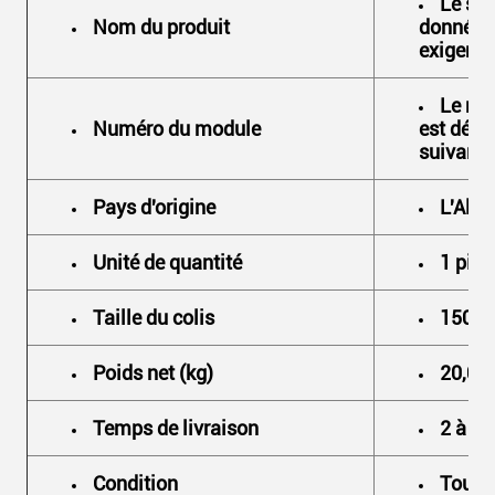
Le sys
Nom du produit
données 
exigence
Le no
Numéro du module
est déte
suivante
Pays d'origine
L'All
Unité de quantité
1 pièc
Taille du colis
150,00
Poids net (kg)
20,00
Temps de livraison
2 à 3 
Condition
Tout n