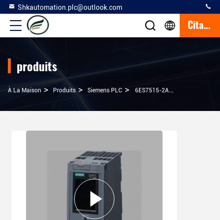
Shkautomation.plc@outlook.com
Citation
produits
>
>
>
À La Maison
Produits
Siemens PLC
6ES7515-2AM00-0AB0 Siemens SIMATIC S7-1500 CPU 1515-2 PN Processeur Central Pour L'expédition