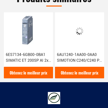
6ES7134-6GB00-0BA1
6AU1240-1AA00-0AA0
SIMATIC ET 200SP AI 2xI
SIMOTION C240/C240 PN
2/4 Fil Module d'entrée
Contrôleur de mouvement
analogique Siemens avec
Siemens Technologie de
Obtenez le meilleur prix
Obtenez le meilleur prix
1
pointe