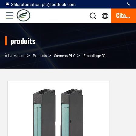
Shkautomation.plc@outlook.com
Citation
produits
>
>
>
À La Maison
Produits
Siemens PLC
Emballage D'origine 6ES7134-4GB52-0AB0 Module Électronique Analogique Pour SIMATIC DP