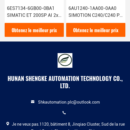
6ES7134-6GB00-0BA1
6AU1240-1AA00-0AA0
SIMATIC ET 200SP AI 2xI
SIMOTION C240/C240 PN
2/4 Fil Module d'entrée
Contrôleur de mouvement
analogique Siemens avec
Siemens Technologie de
Obtenez le meilleur prix
Obtenez le meilleur prix
1
pointe
HUNAN SHENGKE AUTOMATION TECHNOLOGY CO.,
LTD.
Shkautomation.plc@outlook.com
Je ne veux pas.1120, bâtiment 8, Jinqiao Cluster, Sud de la rue