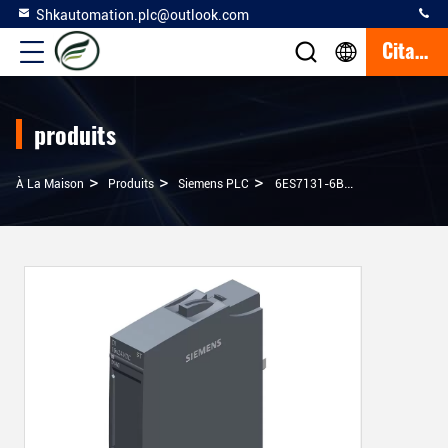
Shkautomation.plc@outlook.com
Citation
produits
>
>
>
À La Maison
Produits
Siemens PLC
6ES7131-6BH01-0BA0 SIMATIC ET 200SP Module D'entrée Numérique Pour Composants Électroniques