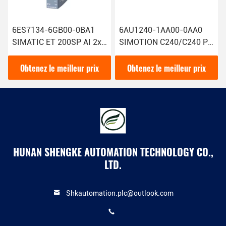
6ES7134-6GB00-0BA1
6AU1240-1AA00-0AA0
SIMATIC ET 200SP AI 2xI
SIMOTION C240/C240 PN
2/4 Fil Module d'entrée
Contrôleur de mouvement
analogique Siemens avec
Siemens Technologie de
Obtenez le meilleur prix
Obtenez le meilleur prix
1
pointe
HUNAN SHENGKE AUTOMATION TECHNOLOGY CO.,
LTD.
Shkautomation.plc@outlook.com