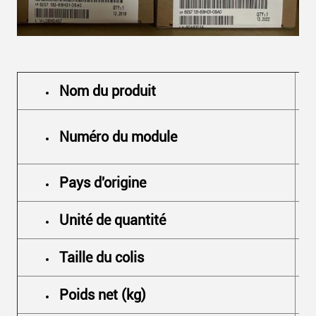
Laisser un message
Nom du produit
Nous vous rappellerons bientôt!
Numéro du module
Pays d'origine
Unité de quantité
Taille du colis
Poids net (kg)