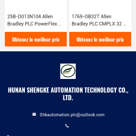
25B-D013N104 Allen
1769-OB32T Allen
Bradley PLC PowerFlex
Bradley PLC CMPLX 32 Pt
525 5,5 kW 7,5 ch à
24VDC Module D/O
courant alternatif
terminé Produits
Obtenez le meilleur prix
Obtenez le meilleur prix
originaux
HUNAN SHENGKE AUTOMATION TECHNOLOGY CO.,
LTD.
Shkautomation.plc@outlook.com