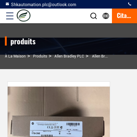
Shkautomation.plc@outlook.com
Citation
produits
>
>
>
À La Maison
Produits
Allen Bradley PLC
Allen Bradley 1756-CNBE PLC ControlLogix Module De Communication Original En Stock