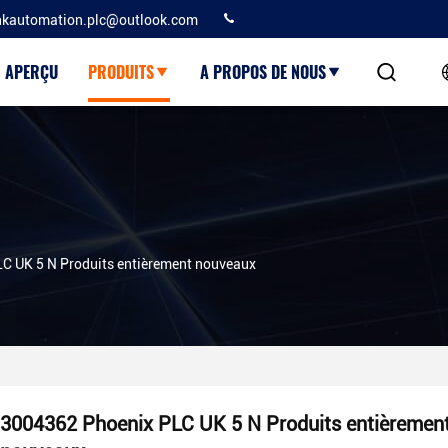
kautomation.plc@outlook.com
APERÇU
PRODUITS
A PROPOS DE NOUS
C UK 5 N Produits entièrement nouveaux
3004362 Phoenix PLC UK 5 N Produits entièremen